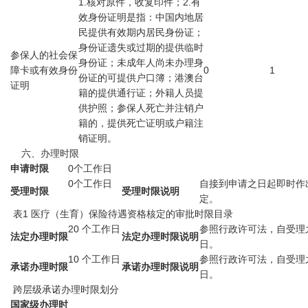
1.核对原件，收复印件；2.有
效身份证明是指：中国内地居
民提供有效期内居民身份证；
身份证遗失或过期的提供临时
参保人的社会保
身份证；未成年人尚未办理身
障卡或有效身份
0
1
份证的可提供户口簿；港澳台
证明
籍的提供通行证；外籍人员提
供护照；参保人死亡并注销户
籍的，提供死亡证明或户籍注
销证明。
六、办理时限
申请时限
0个工作日
0个工作日
自接到申请之日起即时作
受理时限
受理时限说明
定。
表1 医疗（生育）保险待遇资格核定的审批时限目录
20 个工作日
参照行政许可法，自受理
法定办理时限
法定办理时限说明
日。
10 个工作日
参照行政许可法，自受理
承诺办理时限
承诺办理时限说明
日。
跨层级承诺办理时限划分
国家级办理时