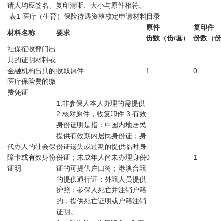
请人均应签名、复印清晰、大小与原件相符。
表1 医疗（生育）保险待遇资格核定申请材料目录
原件
复印件
材料名称
要求
份数（份/套）
份数（份
社保征收部门出
具的证明材料或
金融机构出具的
收取原件
1
0
医疗保险费的缴
费凭证
1.非参保人本人办理的需提供
2.核对原件，收复印件 3.有效
身份证明是指：中国内地居民
提供有效期内居民身份证；身
代办人的社会保
份证遗失或过期的提供临时身
障卡或有效身份
份证；未成年人尚未办理身份
0
1
证明
证的可提供户口簿；港澳台籍
的提供通行证；外籍人员提供
护照；参保人死亡并注销户籍
的，提供死亡证明或户籍注销
证明。