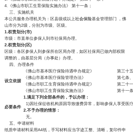
4.《佛山市职工生育保险实施办法》 第十一条；
三、实施机关
本公共服务办理机关为：区县级或以上
社会保险
基金管理部门 ，佛
山市分为2级，分别为市级、区级。
1.权责划分(市)
市级：市直单位参保人到市社保局办理。
2.权责划分(区)
区级：各区参保人到参保所在区局办理，如区社保局已做内部权限
调整的，由基层分局（办事处）办理。
四、办理条件
《佛山市基本医疗保险待遇申办规定》
第三十
《佛山市基本医疗保险管理办法》
第七条
设立依据
《佛山市职工生育保险待遇申办规定》
第二十
《佛山市职工生育保险实施办法》
第十一
1.满足下列全部条件的，予以办理：
1)因社保征收机构原因导致缴费异常，影响参保人享受医
必要条件
2.不予办理的情形：
无。
五、申请材料
纸质申请材料采用A4纸，手写材料应当字迹工整、清晰，复印件申