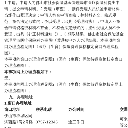
1.申请。申请人向佛山市社会保险基金管理局市医疗保险科提出申
请，提交申请材料。2.受理（审查）。接件受理人员核验申请材料，
当场作出受理决定；申请人符合申请资格，并材料齐全、格式规
范、符合法定形式的，予以受理，出具《受理回执》；申请人不符
合申请资格或材料不齐全、不符合法定形式的，接件受理人员不予
受理，出具《补正材料通知书》。3.领取结果。佛山市社会保险基金
管理局市医疗保险科办事员电话通知申办人办理结果。本事项的窗
口办理流程见图1《医疗（生育）保险待遇资格核定窗口办理流程
图》。
本事项的窗口办理流程见图1《医疗（生育）保险待遇资格核定窗口
办理流程图》。
本事项网上办理流程如下：
无。
本事项的网上办理流程见图2《医疗（生育）保险待遇资格核定网上
办理流程图》。
九、办理地址
1.窗口办理地址
窗口地址
联系电话
办公时间
交通
佛山市禅城区同
可乘
济西路7号2号楼
0757-12345
逢工作日
等公